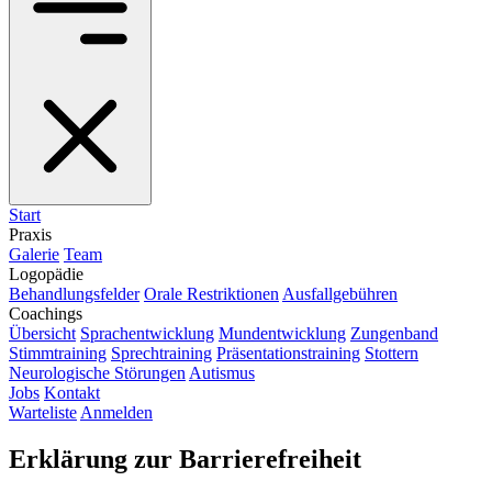
Start
Praxis
Galerie
Team
Logopädie
Behandlungsfelder
Orale Restriktionen
Ausfallgebühren
Coachings
Übersicht
Sprachentwicklung
Mundentwicklung
Zungenband
Stimmtraining
Sprechtraining
Präsentationstraining
Stottern
Neurologische Störungen
Autismus
Jobs
Kontakt
Warteliste
Anmelden
Erklärung zur Barrierefreiheit