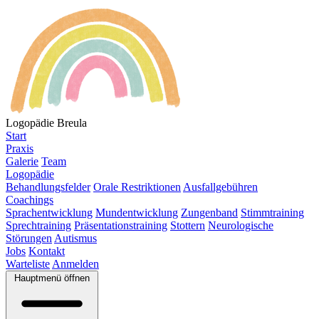
Logopädie Breula
Start
Praxis
Galerie
Team
Logopädie
Behandlungsfelder
Orale Restriktionen
Ausfallgebühren
Coachings
Sprachentwicklung
Mundentwicklung
Zungenband
Stimmtraining
Sprechtraining
Präsentationstraining
Stottern
Neurologische
Störungen
Autismus
Jobs
Kontakt
Warteliste
Anmelden
Hauptmenü öffnen